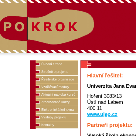
Úvodní strana
Stručně o projektu
Hlavní řešitel:
Řešitelské organizace
Univerzita Jana Eva
Vzdělávací moduly
Aktuální nabídka kurzů
Hoření 3083/13
Ústí nad Labem
Zrealizované kurzy
400 11
Elektronická knihovna
www.ujep.cz
Výstupy projektu
Partneři projektu:
Kontakty
Vysoká škola ekono